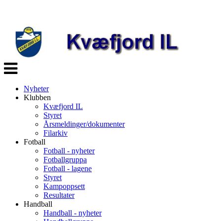
Veksle
navigasjon
Nyheter
Klubben
Kvæfjord IL
Styret
Årsmeldinger/dokumenter
Filarkiv
Fotball
Fotball - nyheter
Fotballgruppa
Fotball - lagene
Styret
Kampoppsett
Resultater
Handball
Handball - nyheter