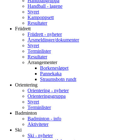
Handballgruppa
Handball - lagene
Styret
Kampoppsett
Resultater
Friidrett
Friidrett - nyheter
Årsmeldinger/dokumenter
Styret
Terminlister
Resultater
Arrangementer
Borkenesløpet
Pannekaka
Straumsbotn rundt
Orientering
Orientering - nyheter
Orienteringsgruppa
Styret
Terminlister
Badminton
Badminton - info
Aktiviteter
Ski
Ski - nyheter