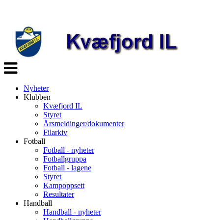
Veksle
navigasjon
Nyheter
Klubben
Kvæfjord IL
Styret
Årsmeldinger/dokumenter
Filarkiv
Fotball
Fotball - nyheter
Fotballgruppa
Fotball - lagene
Styret
Kampoppsett
Resultater
Handball
Handball - nyheter