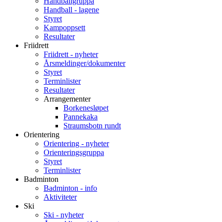
Handballgruppa
Handball - lagene
Styret
Kampoppsett
Resultater
Friidrett
Friidrett - nyheter
Årsmeldinger/dokumenter
Styret
Terminlister
Resultater
Arrangementer
Borkenesløpet
Pannekaka
Straumsbotn rundt
Orientering
Orientering - nyheter
Orienteringsgruppa
Styret
Terminlister
Badminton
Badminton - info
Aktiviteter
Ski
Ski - nyheter