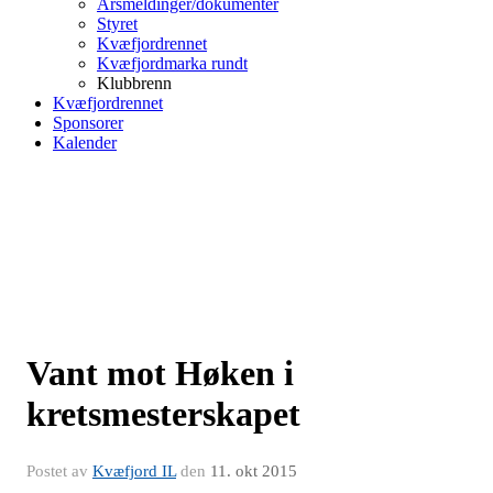
Årsmeldinger/dokumenter
Styret
Kvæfjordrennet
Kvæfjordmarka rundt
Klubbrenn
Kvæfjordrennet
Sponsorer
Kalender
Vant mot Høken i
kretsmesterskapet
Postet av
Kvæfjord IL
den
11. okt 2015