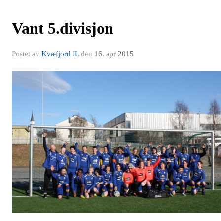
Vant 5.divisjon
Postet av
Kvæfjord IL
den
16. apr 2015